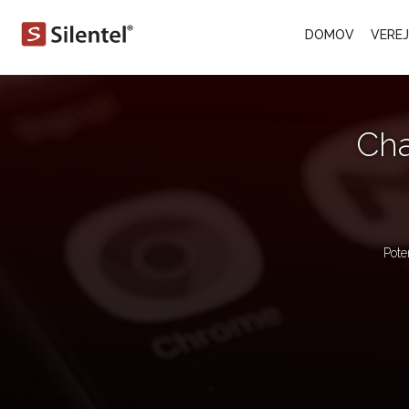
DOMOV
VERE
Cha
Pote