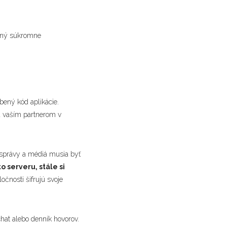
vaný súkromne
bený kód aplikácie.
 a vaším partnerom v
é správy a médiá musia byť
o serveru, stále si
ločnosti šifrujú svoje
chat alebo denník hovorov.