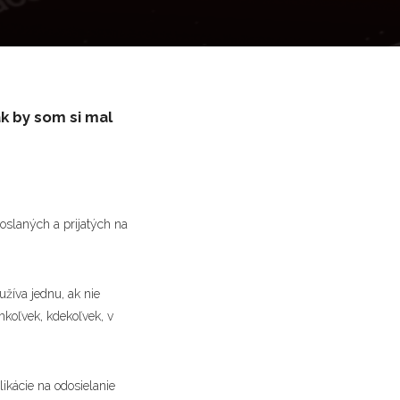
ak by som si mal
oslaných a prijatých na
žíva jednu, ak nie
koľvek, kdekoľvek, v
likácie na odosielanie