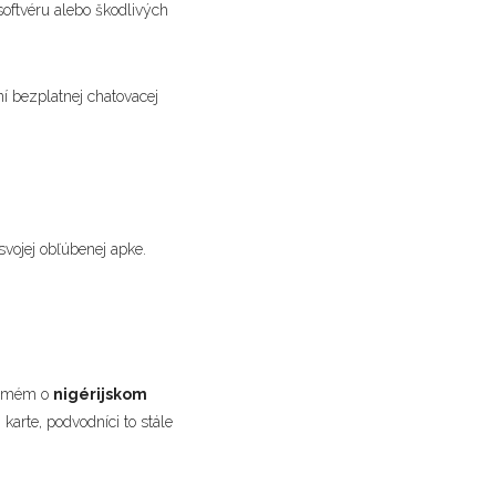
oftvéru alebo škodlivých
í bezplatnej chatovacej
vojej obľúbenej apke.
me mém o
nigérijskom
karte, podvodníci to stále