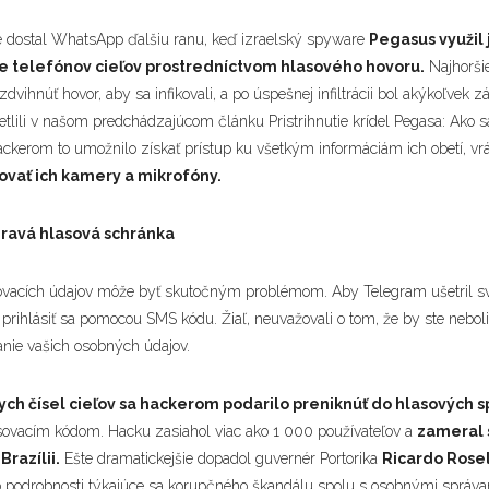
e dostal WhatsApp ďalšiu ranu, keď izraelský spyware
Pegasus využil 
nie telefónov cieľov prostredníctvom hlasového hovoru.
Najhoršie
zdvihnúť hovor, aby sa infikovali, a po úspešnej infiltrácii bol akýkoľvek 
tlili v našom predchádzajúcom článku
Pristrihnutie krídel Pegasa: Ako s
ackerom to umožnilo získať prístup ku všetkým informáciám ich obetí, vráta
vovať ich kamery a mikrofóny.
ravá hlasová schránka
sovacích údajov môže byť skutočným problémom. Aby Telegram ušetril s
prihlásiť sa pomocou SMS kódu. Žiaľ, neuvažovali o tom, že by ste neboli
anie vašich osobných údajov.
ch čísel cieľov sa hackerom podarilo preniknúť do hlasových s
lasovacím kódom. Hacku zasiahol viac ako 1 000 používateľov a
zameral 
Brazílii.
Ešte dramatickejšie dopadol guvernér Portorika
Ricardo Rosel
ho podrobnosti týkajúce sa korupčného škandálu spolu s osobnými správ