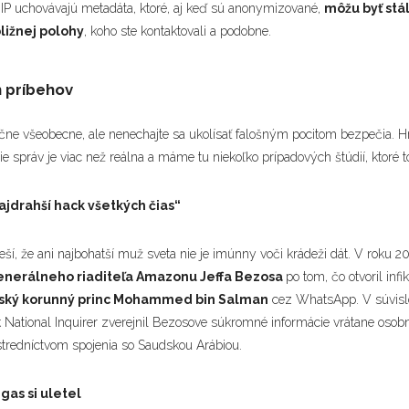
a IP uchovávajú metadáta, ktoré, aj keď sú anonymizované,
môžu byť stá
bližnej polohy
, koho ste kontaktovali a podobne.
 príbehov
učne všeobecne, ale nenechajte sa ukolísať falošným pocitom bezpečia. 
ie správ je viac než reálna a máme tu niekoľko prípadových štúdií, ktoré 
ajdrahší hack všetkých čias“
teší, že ani najbohatší muž sveta nie je imúnny voči krádeži dát. V roku 20
enerálneho riaditeľa Amazonu Jeffa Bezosa
po tom, čo otvoril inf
ský korunný princ Mohammed bin Salman
cez WhatsApp. V súvislo
 National Inquirer zverejnil Bezosove súkromné informácie vrátane osob
ostredníctvom spojenia so Saudskou Arábiou.
gas si uletel