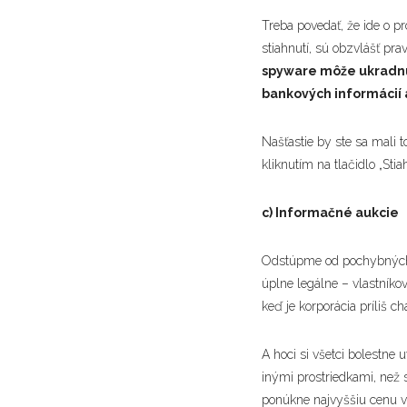
Treba povedať, že ide o pr
stiahnutí, sú obzvlášť pr
spyware môže ukradnúť
bankových informácií
Našťastie by ste sa mali
kliknutím na tlačidlo „Stia
c) Informačné aukcie
Odstúpme od pochybných p
úplne legálne – vlastníko
keď je korporácia príliš ch
A hoci si všetci bolestne
inými prostriedkami, než 
ponúkne najvyššiu cenu v