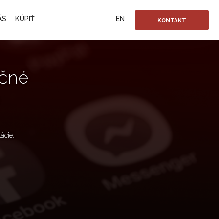
ÁS
KÚPIŤ
EN
KONTAKT
ačné
ácie.