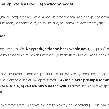
ej aplikácie a zvážili jej obchodný model.
al sú bezplatné aplikácie. A hoci sa predpokladá, že Signal je financo
undation, neznamená to, že by ste si výber nemali dvakrát rozmyslieť.
ácií
lodejských metód.
Nevyžaduje žiadne hackovanie účtu,
ani prispôso
je na zmocnenie sa vašich informácií, je zachytiť tok údajov medzi vami
a zachytávania informácií je ukladanie údajov. Všetky odoslané a prijat
 na firemnom serveri vývojára softvéru.
Ak má niekto prístup k tomut
aše údaje, aj keď ich nikdy nezachytil
. Niektoré, no nie všetky, spo
i.
lém s metadátami. Nepriateľské entity niekedy ani nepotrebujú vidieť váš 