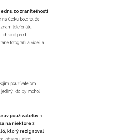
jednu zo zraniteľností
 na útoku bolo to, že
záznam telefonátu
a chrániť pred
ne fotografií a videí, a
vojim používateľom
 jediný, kto by mohol
práv používateľov
a
sa na niektoré z
ló, ktorý rezignoval
ami obsahujúcimi