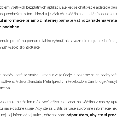
oblém všetkých bezplatných aplikácií, ale keďže chatovacie aplikácie den
avdepodobným cieľom. Hrozba je však ešte väčšia ako tradičné odcudzenie
 informácie priamo z internej pamäte vášho zariadenia vráta
 a podobne.
 tomuto problému pomerne ľahko vyhnúť, ak si vezmete moju predchádzaj
hnuť“ všetko skontrolujete.
ostáv, ktoré sa snažia ukradnúť vaše údaje, a pozrime sa na pochybné p
v softvéru. Vďaka škandálu Meta (predtým Facebook) a Cambridge Analyti
amtivá.
 uvedomujeme, že len málo vecí v živote je zadarmo, väčšina z nás by up
sú naše osobné údaje. Aby ste sa uistili, že vaše súkromné informácie n
 nejakej informačnej aukcii, dôrazne vám
odporúčam, aby ste si preč