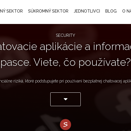
JNÝ SEKTOR
SÚKROMNÝ SEKTOR
JEDNOTLIVCI
BLOG
O N
SECURITY
tovacie aplikácie a inform
pasce. Viete, čo používate?
nciálne riziká, ktoré podstupujete pri používaní bezplatnej chatovacej aplik