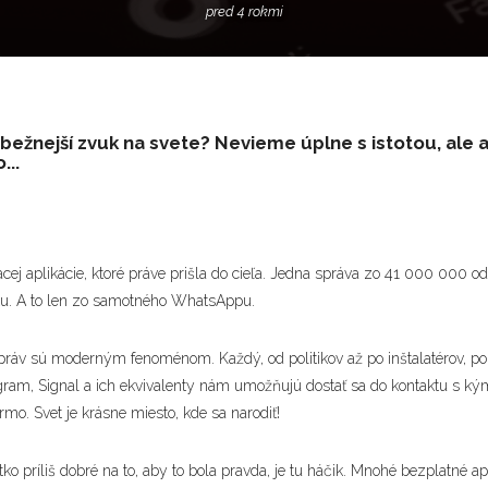
pred 4 rokmi
jbežnejší zvuk na svete? Nevieme úplne s istotou, ale 
...
ej aplikácie, ktoré práve prišla do cieľa. Jedna správa zo 41 000 000 od
tu. A to len zo samotného WhatsAppu.
správ sú moderným fenoménom. Každý, od politikov až po inštalatérov, pou
ram, Signal a ich ekvivalenty nám umožňujú dostať sa do kontaktu s kým
mo. Svet je krásne miesto, kde sa narodiť!
ko príliš dobré na to, aby to bola pravda, je tu háčik. Mnohé bezplatné ap