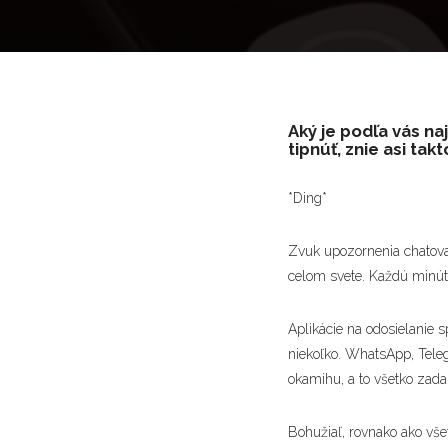
Aký je podľa vás na
tipnúť, znie asi takto
*Ding*
Zvuk upozornenia chatovac
celom svete. Každú minú
Aplikácie na odosielanie 
niekoľko. WhatsApp, Teleg
okamihu, a to všetko zadar
Bohužiaľ, rovnako ako všet