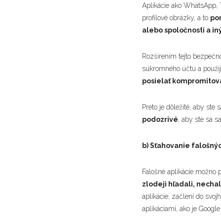
Aplikácie ako WhatsApp, 
profilové obrázky, a to
po
alebo spoločnosti a in
Rozšírením tejto bezpečno
súkromného účtu a použij
posielať kompromitova
Preto je dôležité, aby st
podozrivé
, aby ste sa s
b) Sťahovanie falošnýc
Falošné aplikácie možno p
zlodeji hľadali, nechali
aplikácie, začlení do svo
aplikáciami, ako je Googl