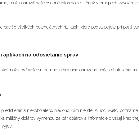
ame, môžu ohroziť naše osobné informácie – či už v prospech vývojárov s
baviť o všetkých potenciálnych rizikách, ktoré podstupujete pri používan
aplikácií na odosielanie správ
 ako môžu byť vaše súkromné informácie ohrozené počas chatovania na s
y
t predstierania niekoho alebo niečoho, čím nie ste. A hoci všetci pozná
ka milióny dolárov výmenou za pár dolárov a informácie o vašej kreditnej 
 vyjde.