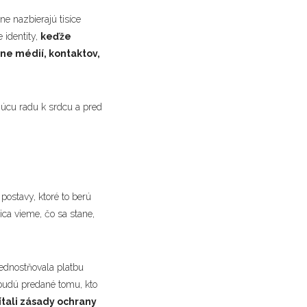
ne nazbierajú tisíce
 identity,
keďže
ne médií, kontaktov,
úcu radu k srdcu a pred
ostavy, ktoré to berú
ca vieme, čo sa stane,
rednostňovala platbu
ebudú predané tomu, kto
ítali zásady ochrany