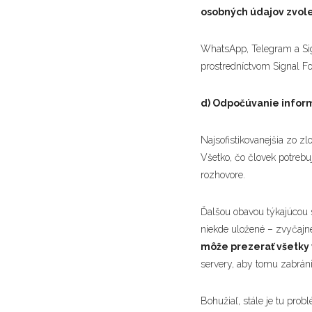
osobných údajov zvolen
WhatsApp, Telegram a Sign
prostredníctvom Signal Fo
d) Odpočúvanie inform
Najsofistikovanejšia zo z
Všetko, čo človek potrebu
rozhovore.
Ďalšou obavou týkajúcou s
niekde uložené – zvyčajne
môže prezerať všetky v
servery, aby tomu zabránil
Bohužiaľ, stále je tu prob