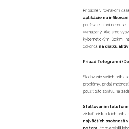
Približne v rovnakom čas
aplikácie na infikova
používatelia ani nemuseli 
vymazaný. Ako sme vysve
kybernetickými útokmi
, h
dokonca
na diaľku akti
Prípad Telegram 1) De
Sledovanie vašich prihla
problémy, pridal možnosť 
použiť túto správu na zad
Sfalšovaním telefónny
získať prístup k ich prih
najväčších osobností v 
po tom,
čo zverejnili je