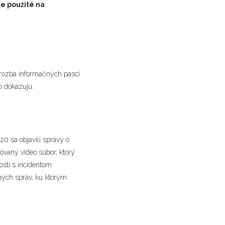
le použité na
Hrozba informačných pascí
to dokazujú.
20 sa objavili správy o
ikovaný video súbor, ktorý
sti s incidentom
ných správ, ku ktorým