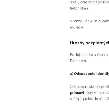
správ, ktoré denne použív
tretích strán.
V tomto článku sa budeme 
aplikácie.
Hrozby bezplatných 
Existuje mnoho spôsobov,
Patria sem:
a) Odcudzenie identit
Odcudzenie identity je ak
princovi
, ktorý vám ponú
skúšajú, pretože to párkrát