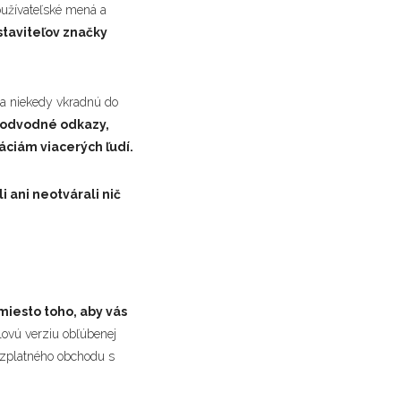
oužívateľské mená a
staviteľov značky
 sa niekedy vkradnú do
podvodné odkazy,
áciám viacerých ľudí.
i ani neotvárali nič
miesto toho, aby vás
lovú verziu obľúbenej
bezplatného obchodu s