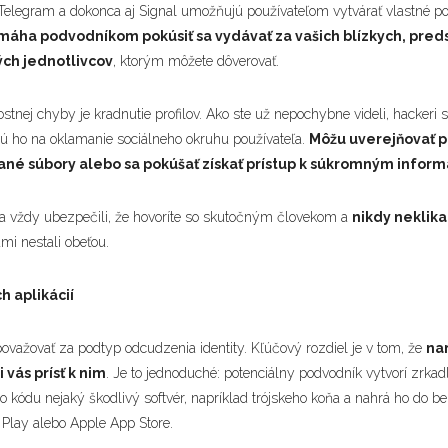
Telegram a dokonca aj Signal umožňujú používateľom vytvárať vlastné p
máha podvodníkom pokúsiť sa vydávať za vašich blízkych, pred
ých jednotlivcov
, ktorým môžete dôverovať.
stnej chyby je kradnutie profilov. Ako ste už nepochybne videli, hackeri
ú ho na oklamanie sociálneho okruhu používateľa.
Môžu uverejňovať 
né súbory alebo sa pokúšať získať prístup k súkromným inform
e sa vždy ubezpečili, že hovoríte so skutočným človekom a
nikdy neklikal
ami nestali obeťou.
h aplikácií
ovažovať za podtyp odcudzenia identity. Kľúčový rozdiel je v tom, že
na
 vás prísť k nim
. Je to jednoduché: potenciálny podvodník vytvorí zrkad
jho kódu nejaký škodlivý softvér, napríklad trójskeho koňa a nahrá ho do 
e Play alebo Apple App Store.