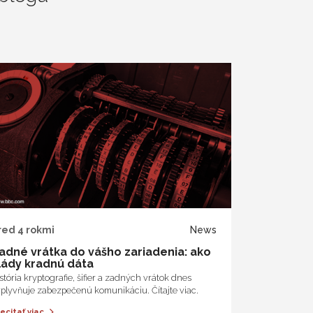
red 4 rokmi
News
adné vrátka do vášho zariadenia: ako
lády kradnú dáta
stória kryptografie, šifier a zadných vrátok dnes
plyvňuje zabezpečenú komunikáciu. Čítajte viac.
ecitať viac