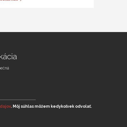
kácia
zpečná
Dostávajte najnovšie
správy od Silentelu
dajov
. Môj súhlas môžem kedykoľvek odvolať.