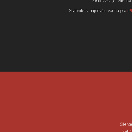
Zistiť viac
Silentel
Stiahnite si najnovšiu verziu pre
i
Silent
ktorí