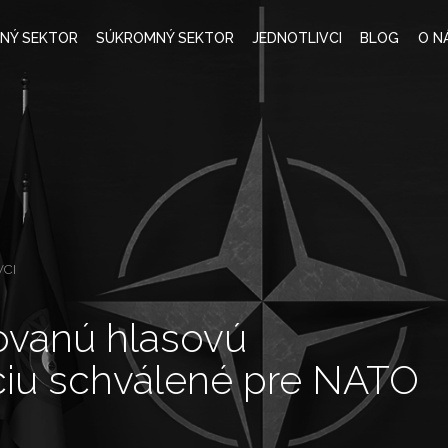
JNÝ SEKTOR
SÚKROMNÝ SEKTOR
JEDNOTLIVCI
BLOG
O N
VCI
kovanú hlasovú
ciu schválené pre NATO