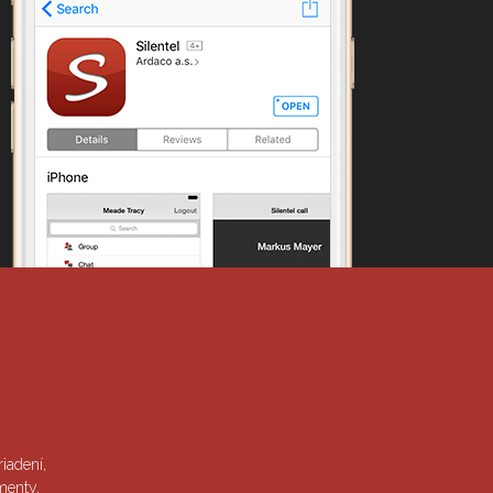
iadení,
menty,