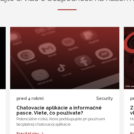
pred 4 rokmi
Security
p
Chatovacie aplikácie a informačné
Z
pasce. Viete, čo používate?
v
Potenciálne riziká, ktoré podstupujete pri používaní
Hi
bezplatnej chatovacej aplikácie.
ov
Precitať viac
Pr