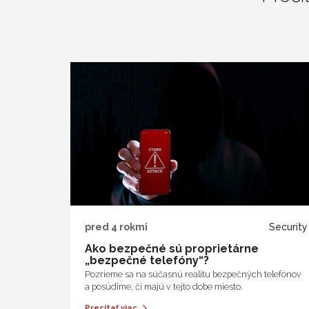
pred 4 rokmi
Security
Ako bezpečné sú proprietárne
„bezpečné telefóny“?
Pozrieme sa na súčasnú realitu bezpečných telefónov
a posúdime, či majú v tejto dobe miesto.
Precitať viac