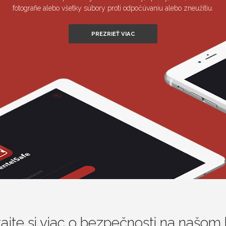
fotografie alebo všetky súbory proti odpočúvaniu alebo zneužitiu.
PREZRIEŤ VIAC
tajte si viac o bezpečnosti na našom