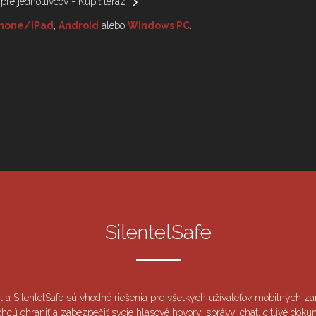
 pre jednotlivcov - Kúpiť teraz
Phone/iPad
,
Android
alebo
Windows PC
.
SilentelSafe
el a SilentelSafe sú vhodné riešenia pre všetkých užívateľov mobilných zar
 chcú chrániť a zabezpečiť svoje hlasové hovory, správy, chat, citlivé doku