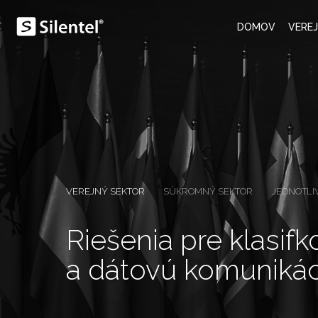
DOMOV
VERE
VEREJNÝ SEKTOR
SÚKROMNÝ SEKTOR
JEDNOTLI
Riešenia pre klasif
a dátovú komuniká